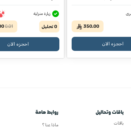
رى
زيارة منزلية
00
350.00
0
تحليل
0.01
احجزه الان
احجزه الان
باقات وتحاليل
روابط هامة
باقات
ماذا عنا ؟