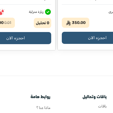
رى
زيارة منزلية
00
350.00
0
تحليل
0.01
احجزه الان
احجزه الان
باقات وتحاليل
روابط هامة
باقات
ماذا عنا ؟